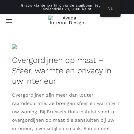
Ga
Gratis klantenparking via de slagboom tegenover
NL
Molendries 20, 9300 Aalst
naar
inhoud
Toggle
Navigatie
HOME
Overgordijnen op maat –
ONS VERHAAL
Sfeer, warmte en privacy in
REALISATIES
uw interieur
WERKWIJZE
Overgordijnen zijn meer dan louter
raamdecoratie. Ze brengen sfeer en warmte in
uw woning. Bij Brussels Huis in Aalst vindt u
PRODUCTEN
overgordijnen op maat die aansluiten bij uw
interieur, levensstijl en smaak. Samen met
B2B