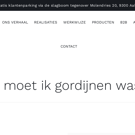
atis klantenparking via de slagboom tegenover Molendries 20, 9300 Aa
ONS VERHAAL
REALISATIES
WERKWIJZE
PRODUCTEN
B2B
CONTACT
 moet ik gordijnen w