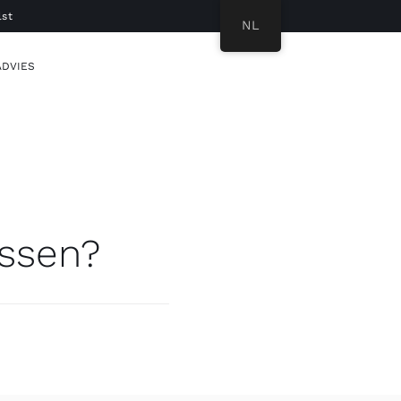
lst
NL
ADVIES
assen?