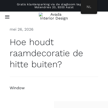
Ga
Gratis klantenparking via de slagboom tegenover
NL
Molendries 20, 9300 Aalst
naar
inhoud
Toggle
Navigatie
mei 26, 2026
HOME
Hoe houdt
ONS VERHAAL
raamdecoratie de
hitte buiten?
REALISATIES
WERKWIJZE
Window
PRODUCTEN
B2B